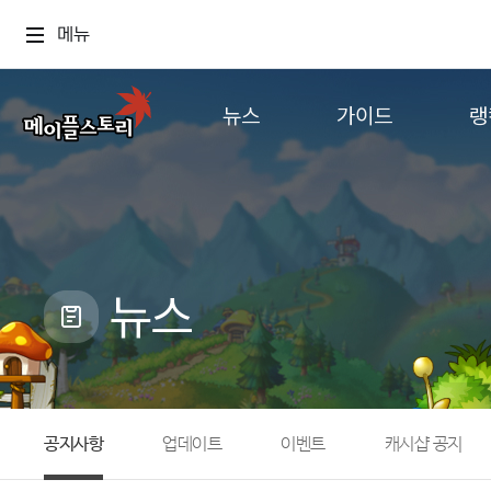
메뉴
뉴스
가이드
랭
공지사항
게임정보
월드
업데이트
직업소개
컨텐츠
이벤트
확률형 아이템
캐시샵 공지
NEXON NOW
뉴스
메이플 알림판
추가정보
with maple
공지사항
업데이트
이벤트
캐시샵 공지