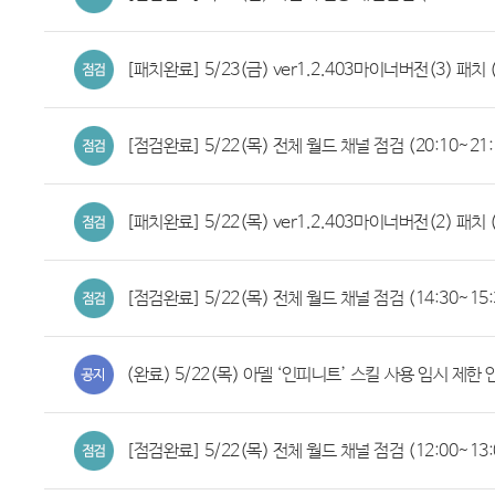
[패치완료] 5/23(금) ver1.2.403마이너버전(3) 패치 
[점검완료] 5/22(목) 전체 월드 채널 점검 (20:10~21:
[패치완료] 5/22(목) ver1.2.403마이너버전(2) 패치 
[점검완료] 5/22(목) 전체 월드 채널 점검 (14:30~15:
(완료) 5/22(목) 아델 ‘인피니트’ 스킬 사용 임시 제한 
[점검완료] 5/22(목) 전체 월드 채널 점검 (12:00~13: