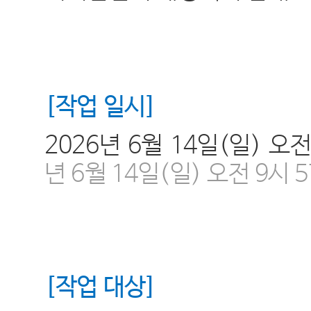
[
작업 일시
]
2026
년
6
월
14
일
(일
)
오
년 6월 14일(일) 오전 9시 
[
작업 대상
]