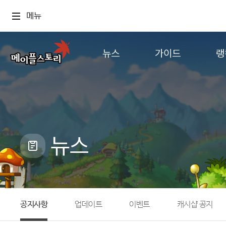
메뉴
뉴스
가이드
랭
공지사항
게임정보
월드
업데이트
직업소개
컨텐츠
이벤트
확률형 아이템
캐시샵 공지
NEXON NOW
뉴스
메이플 알림판
추가정보
with maple
공지사항
업데이트
이벤트
캐시샵 공지