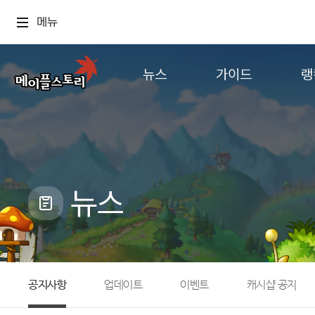
메뉴
뉴스
가이드
랭
공지사항
게임정보
월드
업데이트
직업소개
컨텐츠
이벤트
확률형 아이템
캐시샵 공지
NEXON NOW
뉴스
메이플 알림판
추가정보
with maple
공지사항
업데이트
이벤트
캐시샵 공지