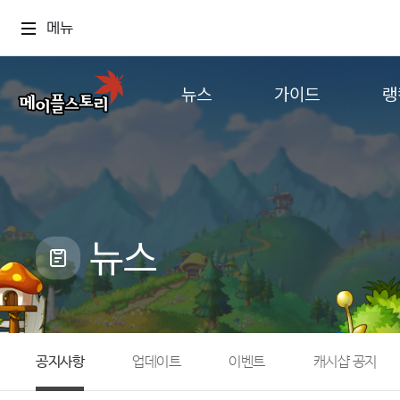
메뉴
뉴스
가이드
랭
공지사항
게임정보
월드
업데이트
직업소개
컨텐츠
이벤트
확률형 아이템
캐시샵 공지
NEXON NOW
뉴스
메이플 알림판
추가정보
with maple
공지사항
업데이트
이벤트
캐시샵 공지