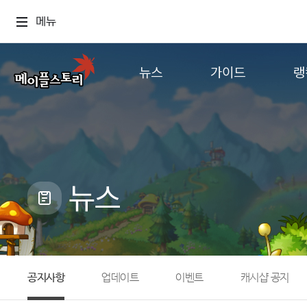
메뉴
뉴스
가이드
랭
공지사항
게임정보
월드
업데이트
직업소개
컨텐츠
이벤트
확률형 아이템
캐시샵 공지
NEXON NOW
뉴스
메이플 알림판
추가정보
with maple
공지사항
업데이트
이벤트
캐시샵 공지