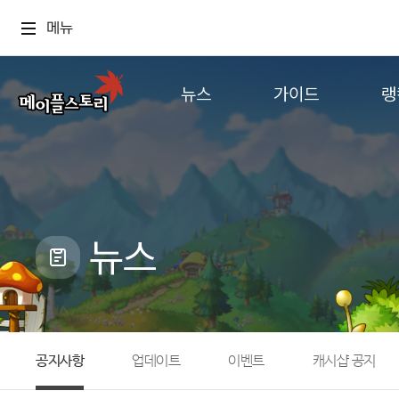
메뉴
뉴스
가이드
랭
공지사항
게임정보
월드
업데이트
직업소개
컨텐츠
이벤트
확률형 아이템
캐시샵 공지
NEXON NOW
뉴스
메이플 알림판
추가정보
with maple
공지사항
업데이트
이벤트
캐시샵 공지