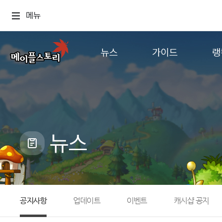
메뉴
뉴스
가이드
랭
공지사항
게임정보
월드
업데이트
직업소개
컨텐츠
이벤트
확률형 아이템
캐시샵 공지
NEXON NOW
뉴스
메이플 알림판
추가정보
with maple
공지사항
업데이트
이벤트
캐시샵 공지