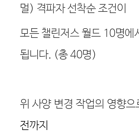
멀
)
격파자 선착순 조건이
모든 챌린저스 월드
10
명에
됩니다
. (
총
40
명
)
위 사양 변경 작업의 영향으
전까지