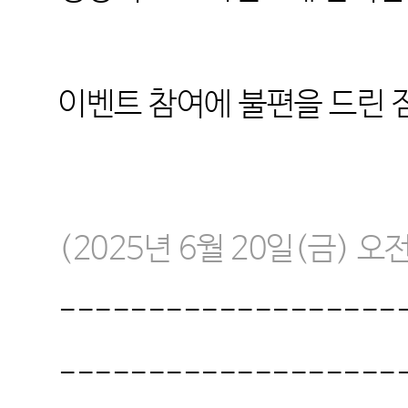
이벤트 참여에 불편을 드린 
(2025
년
6
월
20
일
(
금
)
오
-------------------
-------------------