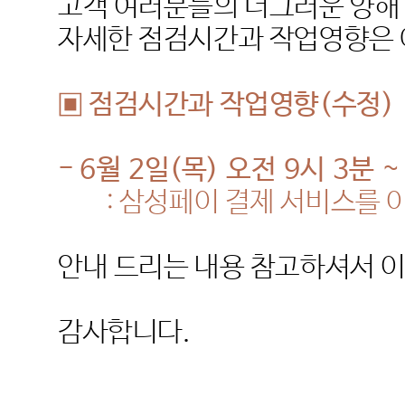
고객 여러분들의 너그러운 양해
자세한 점검시간과 작업영향은 
▣ 점검시간과 작업영향
(
수정
)
- 6
월
2
일
(
목
)
오전
9
시
3
분
:
삼성페이 결제 서비스를 
안내 드리는 내용 참고하셔서 
감사합니다
.