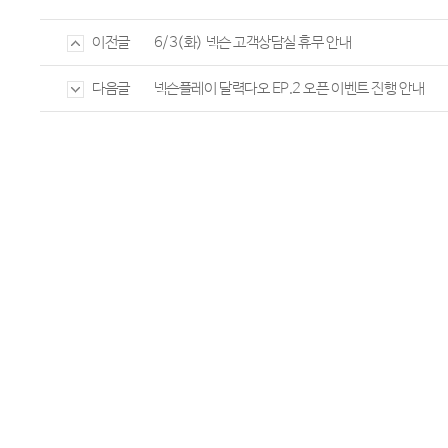
6/3(화) 넥슨 고객상담실 휴무 안내
이전글
넥슨플레이 달력다오 EP.2 오픈 이벤트 진행 안내
다음글