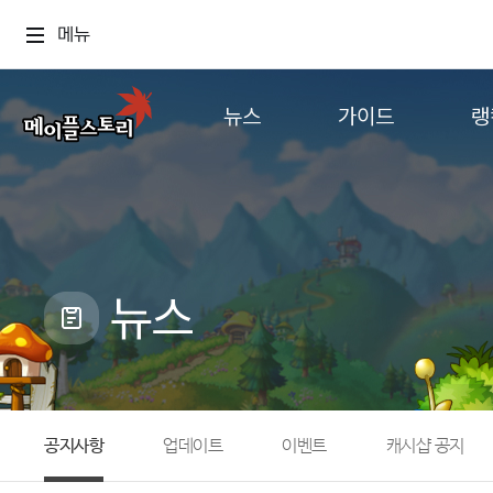
메뉴
뉴스
가이드
랭
공지사항
게임정보
월드
업데이트
직업소개
컨텐츠
이벤트
확률형 아이템
캐시샵 공지
NEXON NOW
뉴스
메이플 알림판
추가정보
with maple
공지사항
업데이트
이벤트
캐시샵 공지