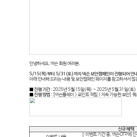
안녕하세요
,
넥슨 회원 여러분
.
5/15(
목
)
부터
5/31(
토
)
까지 넥슨 보안캠페인이 진행되어 안
아래 안내해 드리는 내용 및 보안캠페인 페이지를 참고하셔서 많
■ 진행 기간
: 2025
년
5
월
15
일
(
목
) ~ 2025
년
5
월
31
일
(
토
)
■ 진행 방법
: [
넥슨플레이
>
포인트 적립
>
지속 가능한 보안
]
퀘
신규 혜택
이벤트 기간 중
,
넥슨
OTP
에 
이벤트 내용