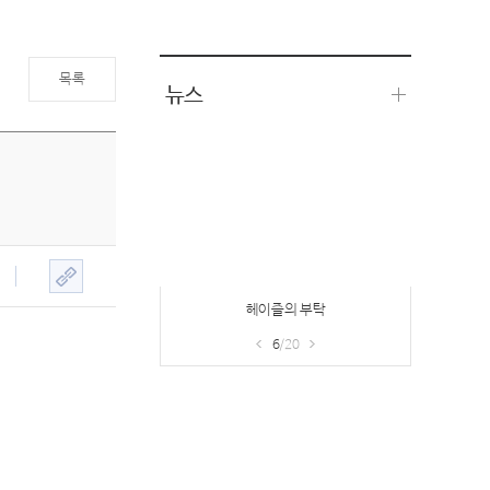
목록
뉴스
헤이즐의 부탁
6
/20