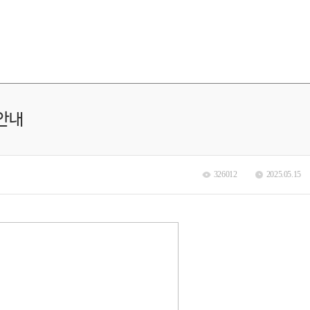
 안내
326012
2025.05.15