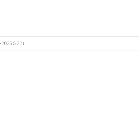
025.5.22)