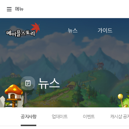
메뉴
뉴스
가이드
공지사항
게임정보
업데이트
직업소개
이벤트
확률형 아이템
캐시샵 공지
NEXON NOW
뉴스
메이플 알림판
추가정보
with maple
공지사항
업데이트
이벤트
캐시샵 공