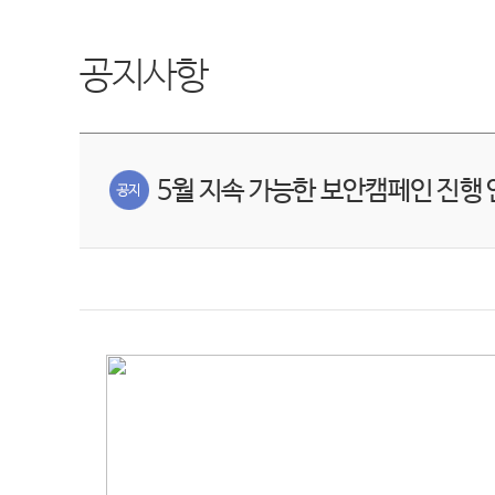
공지사항
5월 지속 가능한 보안캠페인 진행