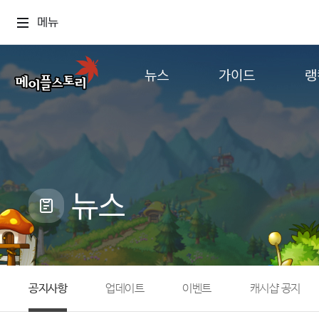
메뉴
뉴스
가이드
랭
공지사항
게임정보
월드
업데이트
직업소개
컨텐츠
이벤트
확률형 아이템
캐시샵 공지
NEXON NOW
뉴스
메이플 알림판
추가정보
with maple
공지사항
업데이트
이벤트
캐시샵 공지