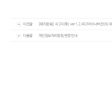
[패치완료] 4/24(목) ver1.2.402마이너버전(6) 
이전글
개인정보처리방침 변경 안내
다음글