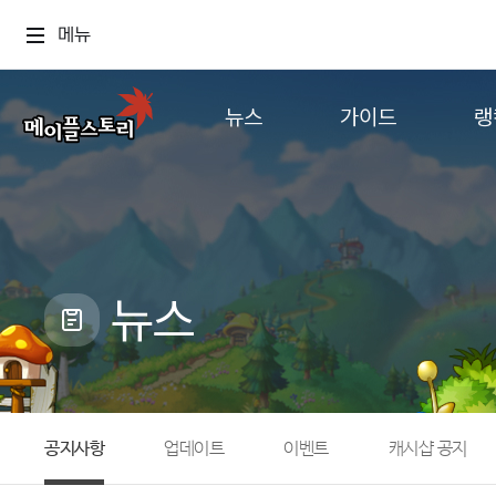
메뉴
뉴스
가이드
랭
공지사항
게임정보
월드
업데이트
직업소개
컨텐츠
이벤트
확률형 아이템
캐시샵 공지
NEXON NOW
뉴스
메이플 알림판
추가정보
with maple
공지사항
업데이트
이벤트
캐시샵 공지