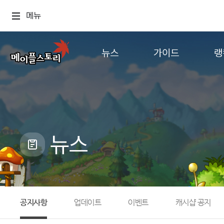
메뉴
뉴스
가이드
랭
공지사항
게임정보
월드
업데이트
직업소개
컨텐츠
이벤트
확률형 아이템
캐시샵 공지
NEXON NOW
뉴스
메이플 알림판
추가정보
with maple
공지사항
업데이트
이벤트
캐시샵 공지