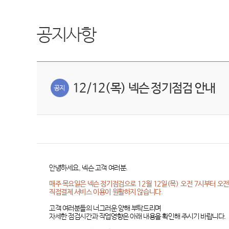
공지사항
12/12(목) 넥슨 정기점검 안내
안녕하세요
,
넥슨 고객 여러분
.
매주 목요일은 넥슨 정기점검으로
12
월
12
일
(
목
)
오전
7
시부터 오
직접결제 서비스 이용이 원활하지 않습니다
.
고객 여러분들의 너그러운 양해 부탁드리며
자세한 점검시간과 작업영향은 아래 내용을 확인해 주시기 바랍니다
.