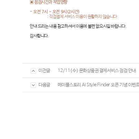
▣ 점검시간과 작업영향
-
오전
7
시
~
오전
9
시
(2
시간
)
:
직접결제 서비스 이용이 원활하지 않습니다
.
안내 드리는 내용 참고하셔서 이용에 불편 없으시길 바랍니다
.
감사합니다
.
12/11(수) 문화상품권 결제서비스 점검 안내
이전글
메이플스토리 AI Style Finder 오픈 기념 이벤
다음글