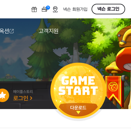
N
OFF
넥슨 로그인
넥슨 회원가입
 옥션
고객지원
옥션
다운로드
도움말/1:1문의
버그악용/불법프로그램 신고
게임 접근성