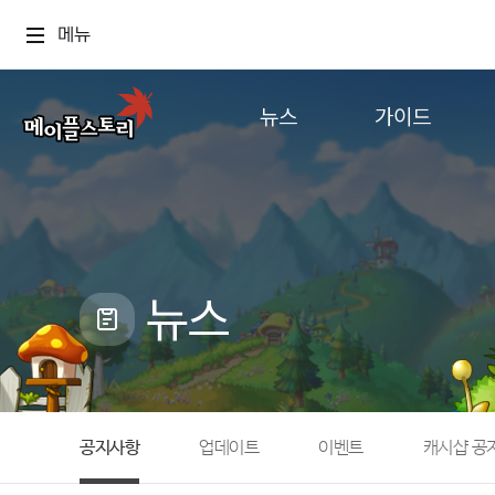
메뉴
뉴스
가이드
공지사항
게임정보
업데이트
직업소개
이벤트
확률형 아이템
캐시샵 공지
NEXON NOW
뉴스
메이플 알림판
추가정보
with maple
공지사항
업데이트
이벤트
캐시샵 공