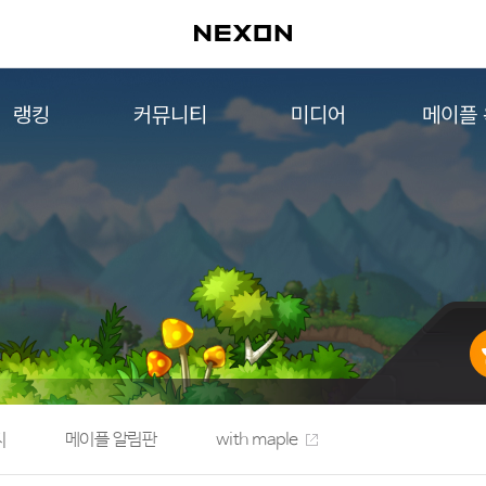
랭킹
커뮤니티
미디어
메이플
월드 랭킹
자유게시판
영상
메이플 
컨텐츠 랭킹
메이플 아트
음악
메이플 코디
아트웍
메이플스토리 파트너스
웹툰
AI Style Finder
미니게임
커뮤니티 아카이브
지
메이플 알림판
with maple