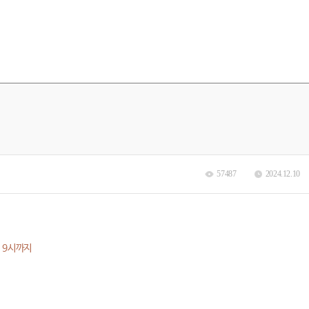
57487
2024.12.10
전
9
시까지