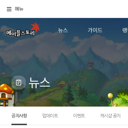
메뉴
뉴스
가이드
랭
공지사항
게임정보
월드
업데이트
직업소개
컨텐츠
이벤트
확률형 아이템
캐시샵 공지
NEXON NOW
뉴스
메이플 알림판
추가정보
with maple
공지사항
업데이트
이벤트
캐시샵 공지