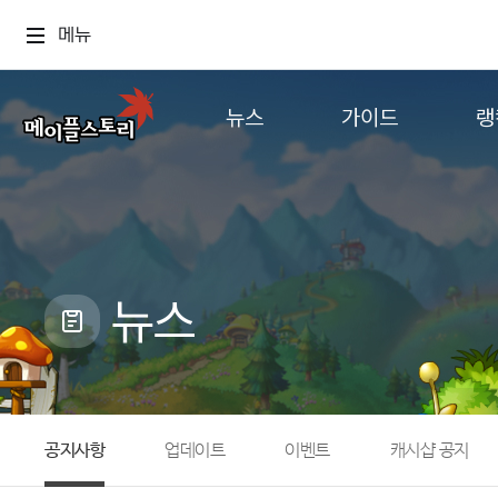
메뉴
뉴스
가이드
랭
공지사항
게임정보
월드
업데이트
직업소개
컨텐츠
이벤트
확률형 아이템
캐시샵 공지
NEXON NOW
뉴스
메이플 알림판
추가정보
with maple
공지사항
업데이트
이벤트
캐시샵 공지