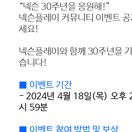
“
넥슨
30
주년을 응원해
!”
넥슨플레이 커뮤니티 이벤트 공
세요
!
넥슨플레이와 함께
30
주년을 
습니다
!
■
이벤트 기간
- 2024
년
4
월
18
일
(
목
)
오후
시
59
분
■
이벤트 참여 방법 및 보상