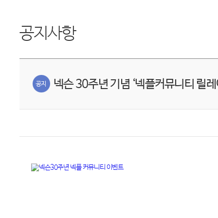
공지사항
넥슨 30주년 기념 ‘넥플커뮤니티 릴레