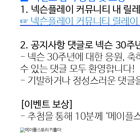
1.
넥슨플레이 커뮤니티 내 릴레
☞
넥슨플레이 커뮤니티 릴레이
2.
공지사항 댓글로 넥슨
30
주
-
넥슨
30
주년에 대한 응원
,
축
수 있는 댓글 모두 환영합니다
!
-
기발하거나 정성스러운 댓글을
[
이벤트 보상
]
-
추첨을 통해
10
분께
‘
메이플스