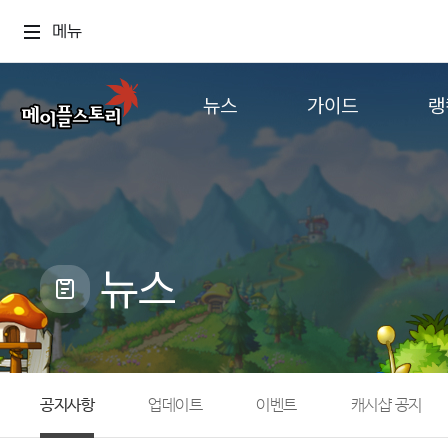
메뉴
뉴스
가이드
랭
공지사항
게임정보
월드
업데이트
직업소개
컨텐츠
이벤트
확률형 아이템
캐시샵 공지
NEXON NOW
뉴스
메이플 알림판
추가정보
with maple
공지사항
업데이트
이벤트
캐시샵 공지