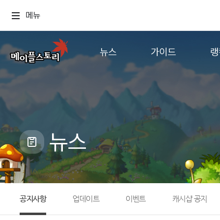
메뉴
뉴스
가이드
랭
공지사항
게임정보
월드
업데이트
직업소개
컨텐츠
이벤트
확률형 아이템
캐시샵 공지
NEXON NOW
뉴스
메이플 알림판
추가정보
with maple
공지사항
업데이트
이벤트
캐시샵 공지