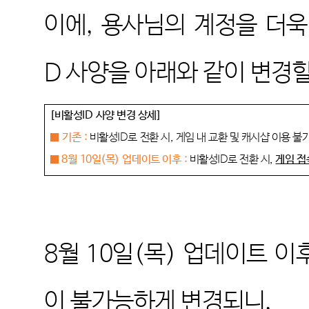
이에
,
용사님의 계정을 더욱
D
사양을 아래와 같이 변경
[
비활성
ID
사양 변경 상세
]
■
기존
:
비활성
ID
로 전환 시
,
게임 내 교환 및 캐시샵 이용 불
■ 8
월
10
일
(
목
)
업데이트 이후
:
비활성
ID
로 전환 시
,
게임 접
8
월
10
일
(
목
)
업데이트 이
이 불가능하게 변경되니
,