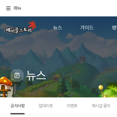
메뉴
뉴스
가이드
랭
공지사항
게임정보
월드
업데이트
직업소개
컨텐츠
이벤트
확률형 아이템
캐시샵 공지
NEXON NOW
뉴스
메이플 알림판
추가정보
with maple
공지사항
업데이트
이벤트
캐시샵 공지