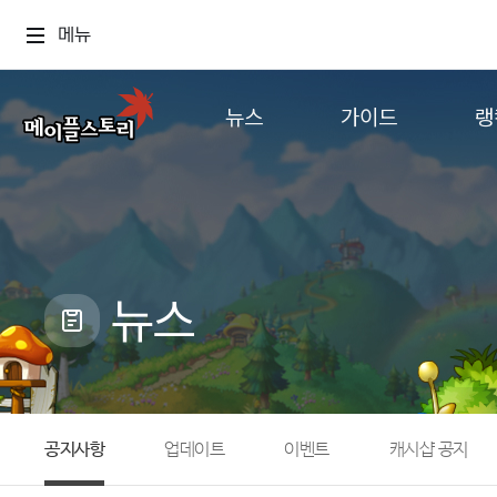
메뉴
뉴스
가이드
랭
공지사항
게임정보
월드
업데이트
직업소개
컨텐츠
이벤트
확률형 아이템
캐시샵 공지
NEXON NOW
뉴스
메이플 알림판
추가정보
with maple
공지사항
업데이트
이벤트
캐시샵 공지