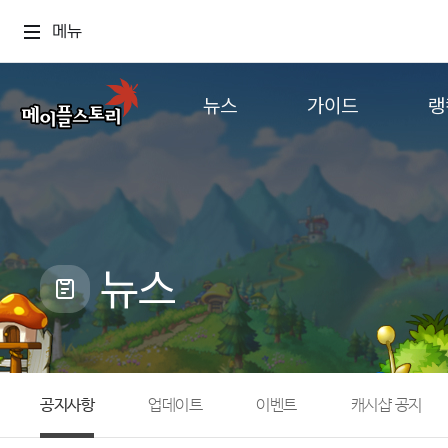
메뉴
뉴스
가이드
랭
공지사항
게임정보
월드
업데이트
직업소개
컨텐츠
이벤트
확률형 아이템
캐시샵 공지
NEXON NOW
뉴스
메이플 알림판
추가정보
with maple
공지사항
업데이트
이벤트
캐시샵 공지