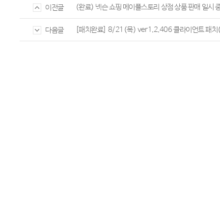
(완료) 넥슨 쇼핑 메이플스토리 상점 상품 판매 일시 
이전글
[패치완료] 8/21(목) ver1.2.406 클라이언트 패치(
다음글