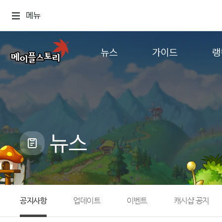
메뉴
뉴스
가이드
랭
공지사항
게임정보
월드
업데이트
직업소개
컨텐츠
이벤트
확률형 아이템
캐시샵 공지
NEXON NOW
뉴스
메이플 알림판
추가정보
with maple
공지사항
업데이트
이벤트
캐시샵 공지