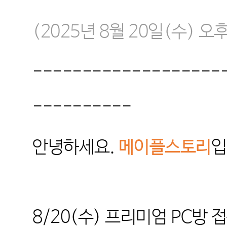
(2025
년
8
월
20
일
(수
)
오
-------------------
----------
안녕하세요.
메이플스토리
입
8/20(수)
프리미엄 PC방 