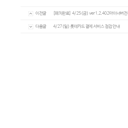
[패치완료] 4/25(금) ver1.2.402마이너버전(
이전글
4/27(일) 롯데카드 결제 서비스 점검 안내
다음글