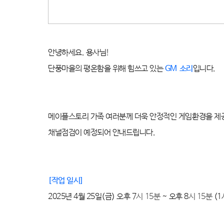
안녕하세요
.
용사님
!
단풍마을의 평온함을 위해 힘쓰고 있는
GM
소리
입니다
.
메이플스토리 가족 여러분께 더욱 안정적인 게임환경을 제
채널점검이 예정되어 안내드립니다
.
[
작업 일시
]
2025
년
4
월
25
일
(금
)
오후
7
시 15분
~ 오후 8
시 15분
(1