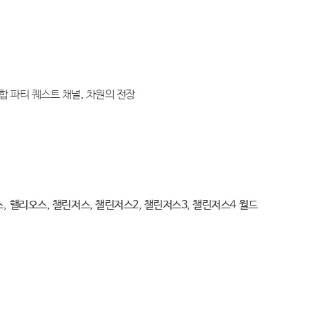
통합 파티 퀘스트 채널, 차원의 전장
스
, 핼리오스
, 챌린저스, 챌린저스2, 챌린저스3, 챌린저스4
월드