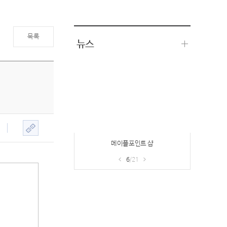
목록
뉴스
메이플포인트 샵
6
/21