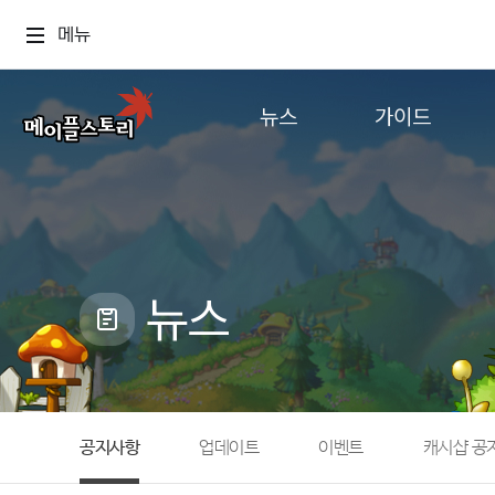
메뉴
뉴스
가이드
공지사항
게임정보
업데이트
직업소개
이벤트
확률형 아이템
캐시샵 공지
NEXON NOW
뉴스
메이플 알림판
추가정보
with maple
공지사항
업데이트
이벤트
캐시샵 공