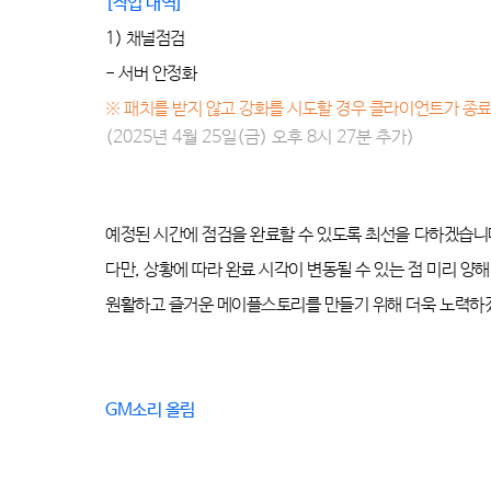
[
작업 내역
]
1) 채널점검
- 서버 안정화
※
패치를 받지 않고 강화를 시도할 경우 클라이언트가 종료
(2025년 4월 25일(금) 오후 8시 27분 추가)
예정된 시간에 점검을 완료할 수 있도록 최선을 다하겠습니
다만
,
상황에 따라 완료 시각이 변동될 수 있는 점 미리 양
원활하고 즐거운 메이플스토리를 만들기 위해 더욱 노력
GM
소리 올림