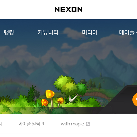
랭킹
커뮤니티
미디어
메이플
월드 랭킹
자유게시판
영상
메이플 
컨텐츠 랭킹
메이플 아트
음악
메이플 코디
아트웍
메이플스토리 파트너스
웹툰
AI Style Finder
미니게임
커뮤니티 아카이브
지
메이플 알림판
with maple