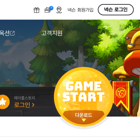
N
OFF
넥슨 로그인
넥슨 회원가입
 옥션
고객지원
옥션
다운로드
도움말/1:1문의
버그악용/불법프로그램 신고
게임 접근성