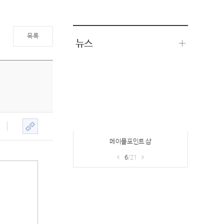
목록
뉴스
메이플포인트 샵
6
/21