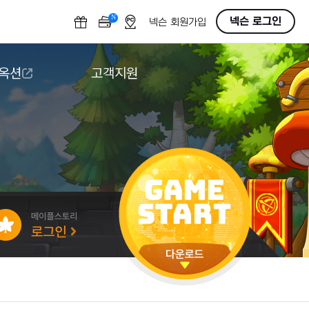
N
OFF
넥슨 로그인
넥슨 회원가입
 옥션
고객지원
옥션
다운로드
도움말/1:1문의
버그악용/불법프로그램 신고
게임 접근성