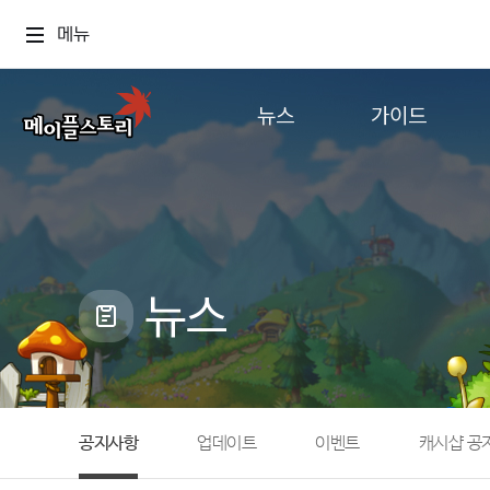
메뉴
뉴스
가이드
공지사항
게임정보
업데이트
직업소개
이벤트
확률형 아이템
캐시샵 공지
NEXON NOW
뉴스
메이플 알림판
추가정보
with maple
공지사항
업데이트
이벤트
캐시샵 공