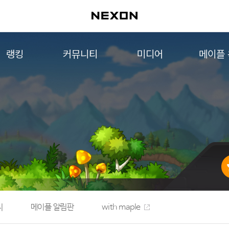
랭킹
커뮤니티
미디어
메이플
월드 랭킹
자유게시판
영상
메이플 
컨텐츠 랭킹
메이플 아트
음악
메이플 코디
아트웍
메이플스토리 파트너스
웹툰
AI Style Finder
미니게임
커뮤니티 아카이브
지
메이플 알림판
with maple