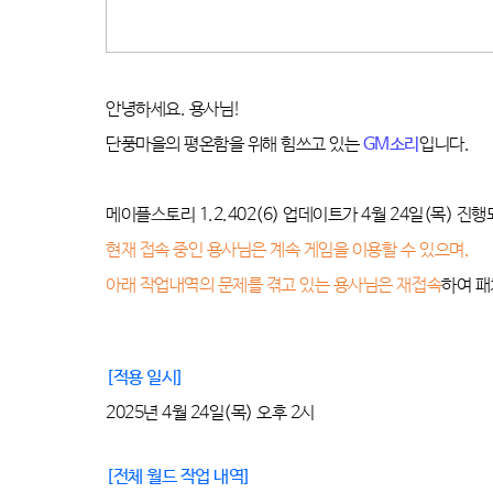
안녕하세요
.
용사님
!
단풍마을의 평온함을 위해 힘쓰고 있는
GM
소리
입니다
.
메이플스토리
1.2.402(6)
업데이트가 4
월
24
일
(목
)
진행
현재 접속 중인 용사님은 계속 게임을 이용할 수 있으며
,
아래 작업내역의 문제를 겪고 있는 용사님은 재접속
하여 
[
적용 일시
]
2025
년 4
월
24
일
(목
)
오후 2
시
[
전체 월드 작업 내역
]