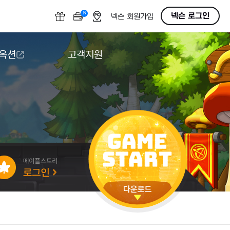
N
OFF
넥슨 로그인
넥슨 회원가입
 옥션
고객지원
옥션
다운로드
도움말/1:1문의
버그악용/불법프로그램 신고
게임 접근성