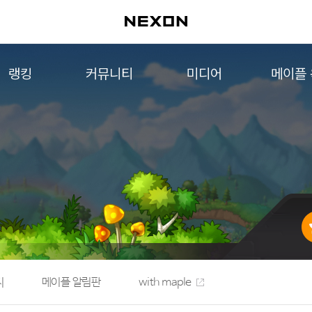
랭킹
커뮤니티
미디어
메이플
월드 랭킹
자유게시판
영상
메이플 
컨텐츠 랭킹
메이플 아트
음악
메이플 코디
아트웍
메이플스토리 파트너스
웹툰
AI Style Finder
미니게임
커뮤니티 아카이브
지
메이플 알림판
with maple