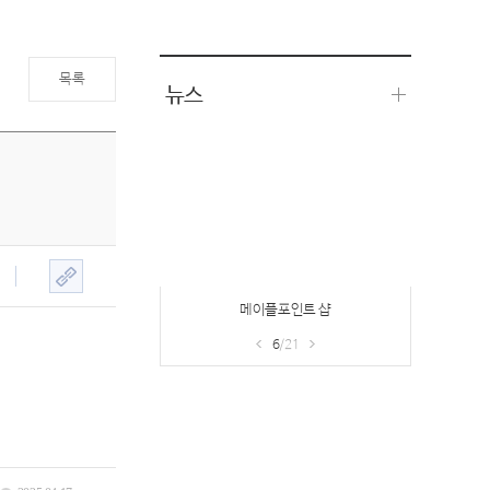
목록
뉴스
메이플포인트 샵
6
/21