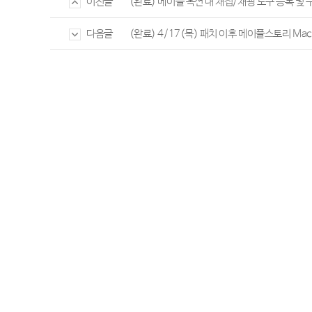
(완료) 메이플 옥션 내 채집/채광 도구 등록 및 
이전글
(완료) 4/17(목) 패치 이후 메이플스토리 Ma
다음글