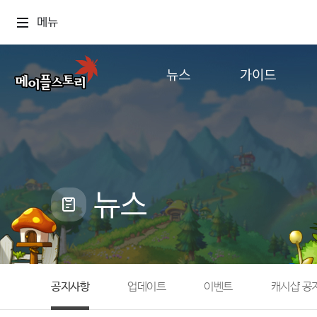
메뉴
뉴스
가이드
공지사항
게임정보
업데이트
직업소개
이벤트
확률형 아이템
캐시샵 공지
NEXON NOW
뉴스
메이플 알림판
추가정보
with maple
공지사항
업데이트
이벤트
캐시샵 공