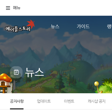
메뉴
뉴스
가이드
랭
공지사항
게임정보
월드
업데이트
직업소개
컨텐츠
이벤트
확률형 아이템
캐시샵 공지
NEXON NOW
뉴스
메이플 알림판
추가정보
with maple
공지사항
업데이트
이벤트
캐시샵 공지