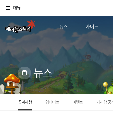
메뉴
뉴스
가이드
공지사항
게임정보
업데이트
직업소개
이벤트
확률형 아이템
캐시샵 공지
NEXON NOW
뉴스
메이플 알림판
추가정보
with maple
공지사항
업데이트
이벤트
캐시샵 공