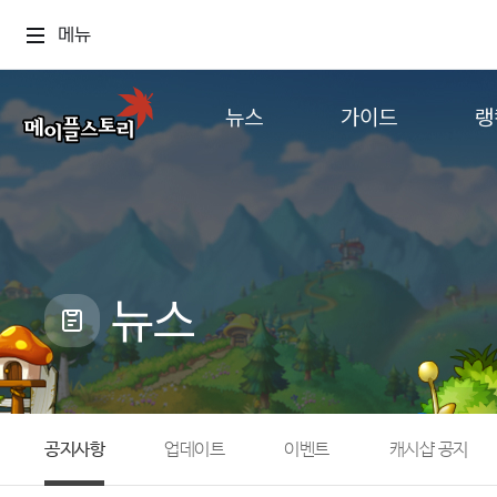
메뉴
뉴스
가이드
랭
공지사항
게임정보
월드
업데이트
직업소개
컨텐츠
이벤트
확률형 아이템
캐시샵 공지
NEXON NOW
뉴스
메이플 알림판
추가정보
with maple
공지사항
업데이트
이벤트
캐시샵 공지