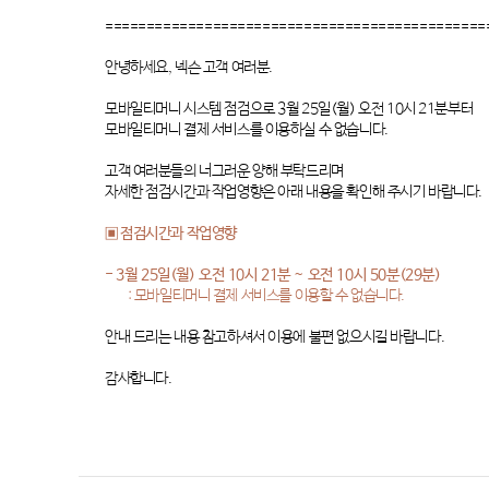
==============================================
안녕하세요
,
넥슨 고객 여러분
.
모바일티머니 시스템 점검으로
3
월
25
일
(
월
)
오전
10
시
21
분부터
모바일티머니 결제 서비스를 이용하실 수 없습니다
.
고객 여러분들의 너그러운 양해 부탁드리며
자세한 점검시간과 작업영향은 아래 내용을 확인해 주시기 바랍니다
.
▣ 점검시간과 작업영향
- 3
월
25
일
(
월
)
오전
10
시
21
분
~
오전
10
시
50
분(29분)
:
모바일티머니 결제 서비스를 이용할 수 없습니다
.
안내 드리는 내용 참고하셔서 이용에 불편 없으시길 바랍니다
.
감사합니다
.