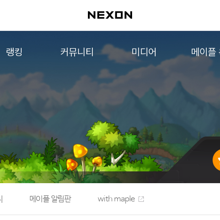
랭킹
커뮤니티
미디어
메이플
월드 랭킹
자유게시판
영상
메이플 
컨텐츠 랭킹
메이플 아트
음악
메이플 코디
아트웍
메이플스토리 파트너스
웹툰
AI Style Finder
미니게임
커뮤니티 아카이브
지
메이플 알림판
with maple