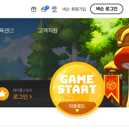
N
OFF
넥슨 로그인
넥슨 회원가입
 옥션
고객지원
옥션
다운로드
도움말/1:1문의
버그악용/불법프로그램 신고
게임 접근성