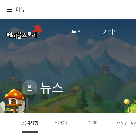
메뉴
뉴스
가이드
공지사항
게임정보
업데이트
직업소개
이벤트
확률형 아이템
캐시샵 공지
NEXON NOW
뉴스
메이플 알림판
추가정보
with maple
공지사항
업데이트
이벤트
캐시샵 공