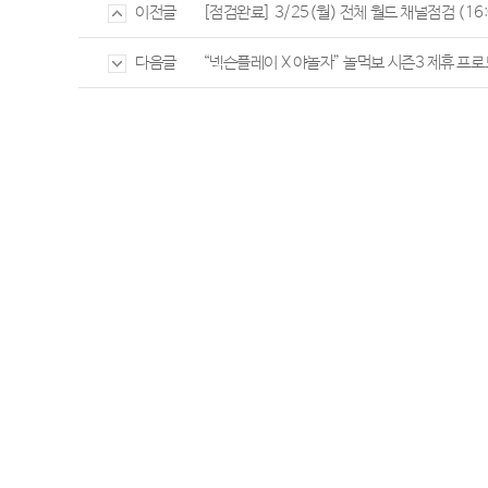
[점검완료] 3/25(월) 전체 월드 채널점검 (16:
이전글
“넥슨플레이 X 야놀자” 놀먹보 시즌3 제휴 프로
다음글