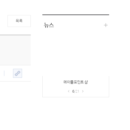
목록
뉴스
메이플포인트 샵
6
/21