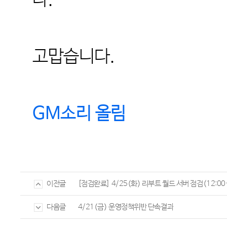
다
.
고맙습니다
.
GM
소리 올림
[점검완료] 4/25(화) 리부트 월드 서버 점검(12:00~
이전글
4/21(금) 운영정책위반 단속결과
다음글