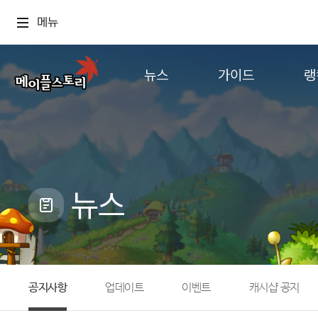
메뉴
뉴스
가이드
랭
공지사항
게임정보
월드
업데이트
직업소개
컨텐츠
이벤트
확률형 아이템
캐시샵 공지
NEXON NOW
뉴스
메이플 알림판
추가정보
with maple
공지사항
업데이트
이벤트
캐시샵 공지