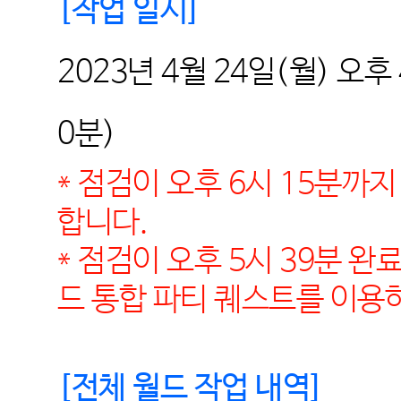
[
작업 일시
]
2023
년
4
월
24
일
(
월
)
오후 
0
분
)
* 점검이 오후 6시 15분까
합니다.
* 점검이 오후 5시 39분 
드 통합 파티 퀘스트를 이용
[
전체 월드 작업 내역
]