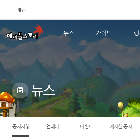
메뉴
뉴스
가이드
랭
공지사항
게임정보
월드
업데이트
직업소개
컨텐츠
이벤트
확률형 아이템
캐시샵 공지
NEXON NOW
뉴스
메이플 알림판
추가정보
with maple
공지사항
업데이트
이벤트
캐시샵 공지