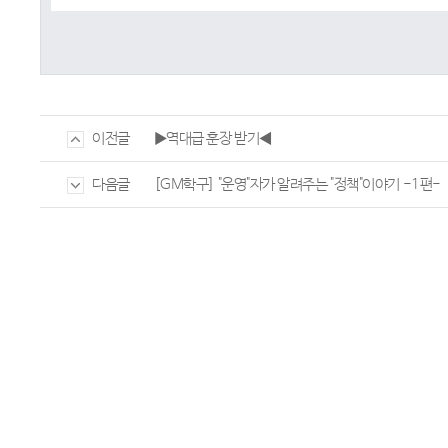
▶역대급 훈장 받기◀
이전글
[GM학구] "운영"자가 알려주는 "정책"이야기 -1편-
다음글