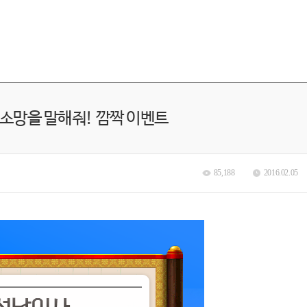
해 소망을 말해줘! 깜짝 이벤트
85,188
2016.02.05