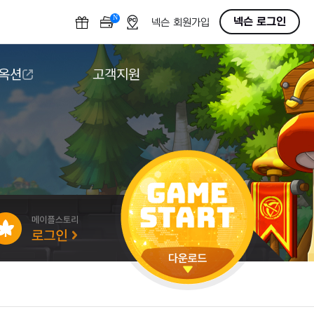
N
OFF
넥슨 로그인
넥슨 회원가입
 옥션
고객지원
옥션
다운로드
도움말/1:1문의
버그악용/불법프로그램 신고
게임 접근성