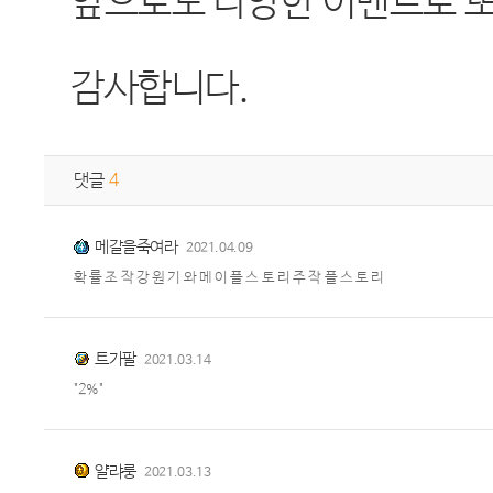
앞으로도 다양한 이벤트로 
감사합니다.
댓글
4
메갈을죽여라
2021.04.09
확 률 조 작 강 원 기 와 메 이 플 스 토 리 주 작 플 스 토 리
트가팔
2021.03.14
"2%"
얄랴룽
2021.03.13