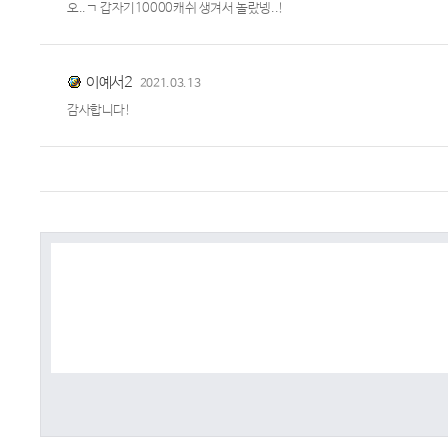
오..ㄱ 갑자기10000캐쉬 생겨서 놀랐넹..!
이예서2
2021.03.13
감사합니다!