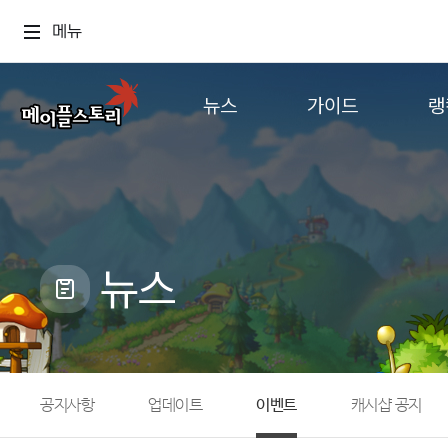
메뉴
뉴스
가이드
랭
공지사항
게임정보
월드
업데이트
직업소개
컨텐츠
이벤트
확률형 아이템
캐시샵 공지
NEXON NOW
뉴스
메이플 알림판
추가정보
with maple
공지사항
업데이트
이벤트
캐시샵 공지