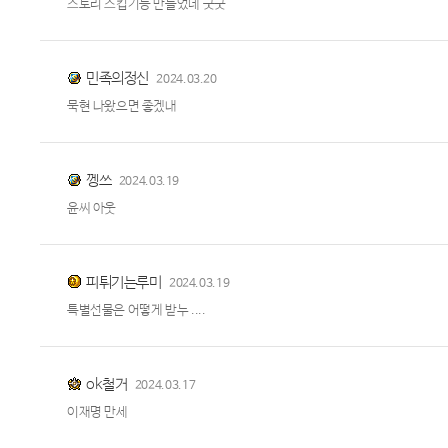
스토리 스킵기능 만들었네 굿굿
민족의정신
2024.03.20
묵현 나왔으면 좋겠내
껭쓰
2024.03.19
윤씨 아웃
피튀기는루미
2024.03.19
특별선물은 어떻게 받누 ....
ok철거
2024.03.17
이재명 만세