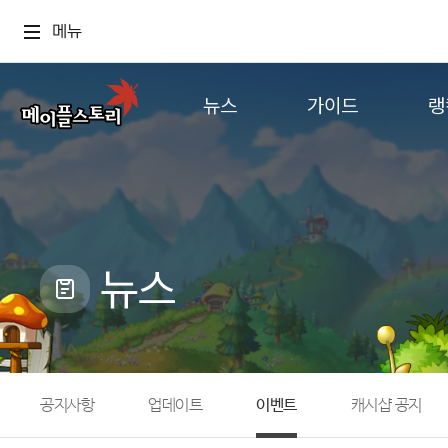
메뉴
뉴스
가이드
랭
공지사항
게임정보
월드
업데이트
직업소개
컨텐츠
이벤트
확률형 아이템
캐시샵 공지
NEXON NOW
뉴스
메이플 알림판
추가정보
with maple
공지사항
업데이트
이벤트
캐시샵 공지