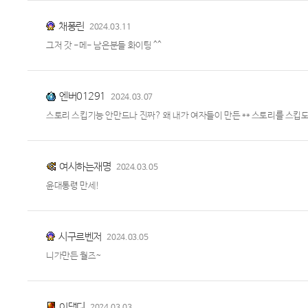
채퐁린
2024.03.11
그저 갓 -메- 남은분들 화이팅 ^^
엔버01291
2024.03.07
스토리 스킵기능 안만드나 진짜? 왜 내가 여자들이 만든 ** 스토리를 스킵
여시하는재명
2024.03.05
윤대통령 만세!
시구르벤저
2024.03.05
니가만든 월즈~
이댕디