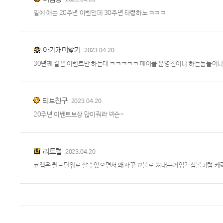
2023.04.20
밑에 애는 20주년 이벤인데 30주년 타령하노 ㅋㅋㅋ
아기개미핥기
2023.04.20
30년째 같은 이벤트만 하는데 ㅋㅋㅋㅋㅋ 메이플 운영진이나 하는놈들이
티보친구
2023.04.20
20주년 이벤트보상 많이줘라 넥슨~
리트럴
2023.04.20
코젬은 월드단위로 살수있으면서 왜자꾸 교불로 쳐내는거임? 심볼처럼 케