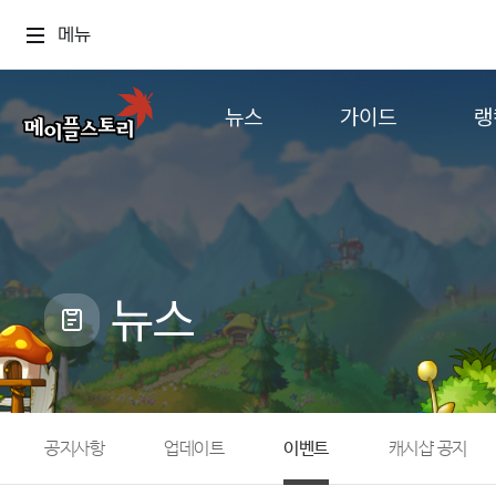
메뉴
뉴스
가이드
랭
공지사항
게임정보
월드
업데이트
직업소개
컨텐츠
이벤트
확률형 아이템
캐시샵 공지
NEXON NOW
뉴스
메이플 알림판
추가정보
with maple
공지사항
업데이트
이벤트
캐시샵 공지