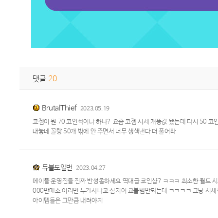
댓글
20
BrutalThief
2023.05.19
코젬이 뭔 70 코인씩이나 하냐? 요즘 코젬 시세 개똥값 됐는데 다시 50
내놓네 꼴랑 50개 밖에 안 주면서 너무 생색낸다 더 풀어라
듀블도일번
2023.04.27
메이플 운영진들 진짜 반성좀하세요 역대급 코인샵? ㅋㅋㅋ 최소한 월드 시세는
000만메소 이러면 누가사냐고 심지어 교불템만되는데 ㅋㅋㅋㅋ 그냥 시
아이템들은 그만큼 내려야지