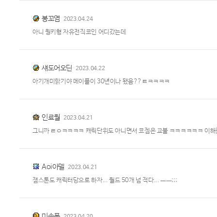
봉꼬염
2023.04.24
아니 웡키형 자유전직코인 어디갔는데
섀도어오딘
2023.04.22
아기개미핡기야 메이플이 30년이나 됐음??ㅌㅋㅋㅋㅋ
인료월
2023.04.21
그니까 ㄹㅇㅋㅋㅋㅋ 캐릭단위도 아니면서 코젬은 교불 ㅋㅋㅋㅋㅋㅋ 이해를
Aoi아델
2023.04.21
잼스톤도 캐릭터당으로 하자... 월드 50개 넘 적다... ㅡㅡ;;;
미솜퐁