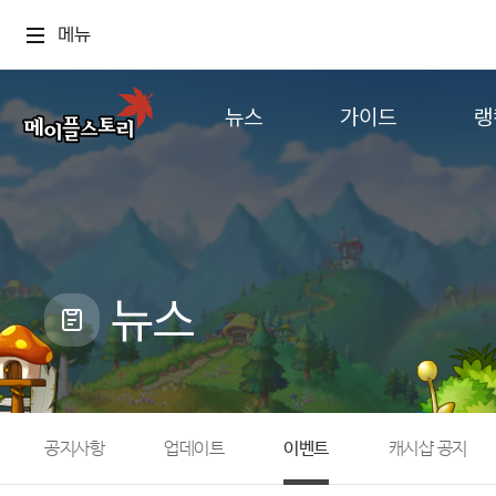
메뉴
뉴스
가이드
랭
공지사항
게임정보
월드
업데이트
직업소개
컨텐츠
이벤트
확률형 아이템
캐시샵 공지
NEXON NOW
뉴스
메이플 알림판
추가정보
with maple
공지사항
업데이트
이벤트
캐시샵 공지