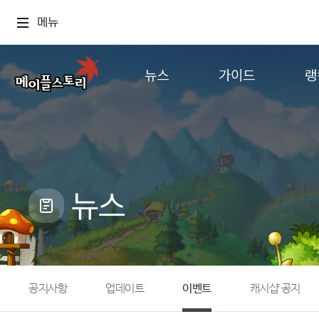
메뉴
뉴스
가이드
랭
공지사항
게임정보
월드
업데이트
직업소개
컨텐츠
이벤트
확률형 아이템
캐시샵 공지
NEXON NOW
뉴스
메이플 알림판
추가정보
with maple
공지사항
업데이트
이벤트
캐시샵 공지