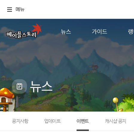
메뉴
뉴스
가이드
랭
공지사항
게임정보
월드
업데이트
직업소개
컨텐츠
이벤트
확률형 아이템
캐시샵 공지
NEXON NOW
뉴스
메이플 알림판
추가정보
with maple
공지사항
업데이트
이벤트
캐시샵 공지