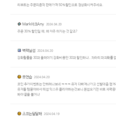
리부트는 주문의흔적 판매가격 50%할인으로 정상화시켜주세요.
Mark아크Any
2024.04.20
주문 30% 할인일 때, 왜 자주 터지는 것 같죠?
벽력닐섬
2024.04.20
강화활률을 30퍼 올려야지 강화비용만 30퍼 할인하냐.. 차라리 파괴확률
옷연습
2024.04.20
코인 추가이벤트는 안하려나보네 ㅋㅋㅋ 유저 다빠져나가고 선발대좀 챙겨주
유저들 템끌어와서 테섭 익스우 클리어하는것보니 본섭오기전 바로 체력증
봐야 끝을 볼거냐
초코는달달해
2024.04.19