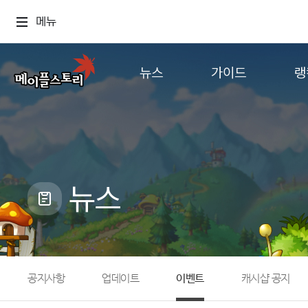
메뉴
뉴스
가이드
랭
공지사항
게임정보
월드
업데이트
직업소개
컨텐츠
이벤트
확률형 아이템
캐시샵 공지
NEXON NOW
뉴스
메이플 알림판
추가정보
with maple
공지사항
업데이트
이벤트
캐시샵 공지