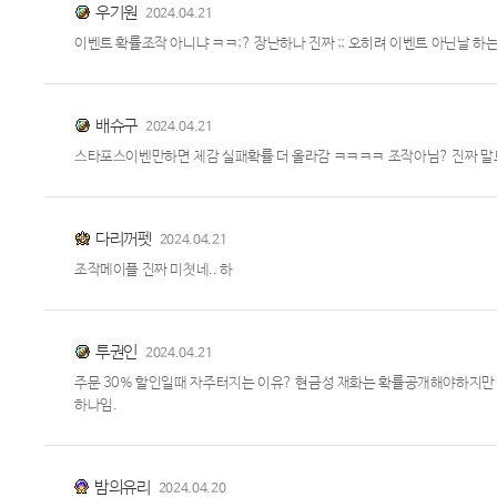
우기원
2024.04.21
이벤트 확률조작 아니냐 ㅋㅋ;? 장난하나 진짜 ;; 오히려 이벤트 아닌날 하
배슈구
2024.04.21
스타포스이벤만하면 체감 실패확률 더 올라감 ㅋㅋㅋㅋ 조작아님? 진짜 말
다리꺼펫
2024.04.21
조작메이플 진짜 미쳣네.. 하
투권인
2024.04.21
주문 30% 할인일때 자주터지는 이유? 현금성 재화는 확률공개해야하지만 
하나임.
밤의유리
2024.04.20