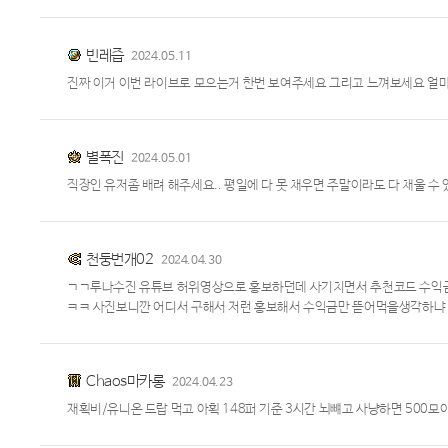
빈레즙
2024.05.11
진짜 이거 이번 라이브로 모으는거 한번 보여주세요 그리고 느껴보세요 얼
별폭진
2024.05.01
직장인 유저좀 배려 해주세요.. 평일에 다 못 채우면 주말이라도 다 채울 수
천둥번개02
2024.04.30
ㄱㄱ루나수진 유튜브 허위영상으로 홍보하던데 사기치면서 추천코드 수익
ㅋㅋ 사진보니깐 어디서 구해서 저런 홍보해서 수익금만 뜯어먹을생각하냐
Chaos마카롱
2024.04.23
재획비/유니온 드랍 먹고 아획 148퍼 기준 3시간 뇌뺴고 사냥하면 500모이