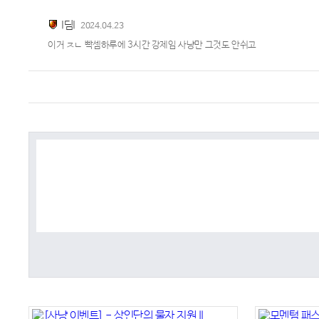
I딤I
2024.04.23
이거 ㅈㄴ 빡셈하루에 3시간 강제임 사냥만 그것도 안쉬고