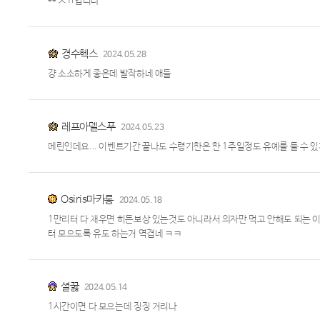
** ㅅㄲ입니다
경수헥스
2024.05.28
걍 소소하게 좋은데 발작하네 애들
레프아델스푸
2024.05.23
메린인데요... 이벤트기간 끝나도 수령기한은 한 1주일정도 유예를 둘 수 있지
Osiris마카롱
2024.05.18
1만리터 다 채우면 히든보상 있는것도 아니라서 의자만 먹고 안해도 되는 
터 모으도록 유도 하는거 역겹네 ㅋㅋ
셜꿇
2024.05.14
1시간이면 다 모으는데 징징 거리나