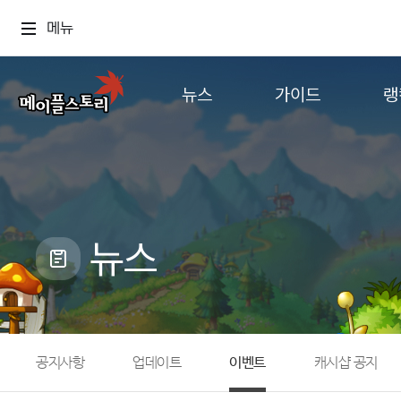
메뉴
뉴스
가이드
랭
공지사항
게임정보
월드
업데이트
직업소개
컨텐츠
이벤트
확률형 아이템
캐시샵 공지
NEXON NOW
뉴스
메이플 알림판
추가정보
with maple
공지사항
업데이트
이벤트
캐시샵 공지