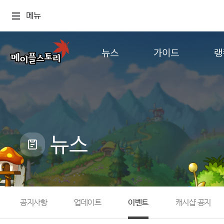
메뉴
뉴스
가이드
랭
공지사항
게임정보
월드
업데이트
직업소개
컨텐츠
이벤트
확률형 아이템
캐시샵 공지
NEXON NOW
뉴스
메이플 알림판
추가정보
with maple
공지사항
업데이트
이벤트
캐시샵 공지