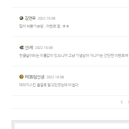
김연유
2022.10.08
많이 바쁜가보넹.. 이벤트 참..ㅎㅎ
선i제
2022.10.08
한글날이라는 이름값이 있으니까 그냥 기념삼아 지나가는 간단한 이벤트에 
RE화담선생
2022.10.08
데미지스킨 줄걸로 알고있었는데 아쉽다