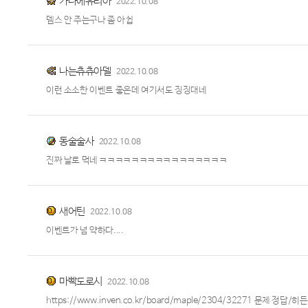
카나에유리아
2022.10.08
뎀스 안 주는구나 좀 아쉽
나는츄츄아델
2022.10.08
이런 소소한 이벤트 좋은데 여기서도 징징대네
동술술사
2022.10.08
진짜 날로 먹네 ㅋㅋㅋㅋㅋㅋㅋㅋㅋㅋㅋㅋㅋㅋㅋㅋ
새어틴
2022.10.08
이벤트가 넘 약하다....
마빡도로시
2022.10.08
https://www.inven.co.kr/board/maple/2304/32271 문제 정답/