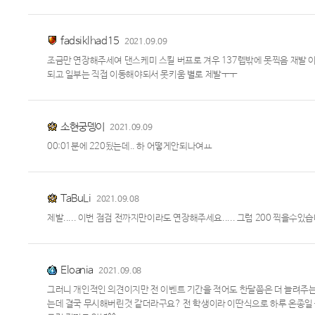
fadsiklhad15
2021.09.09
조금만 연장해주세여 댄스케미 스킬 버프로 겨우 137렙밖에 못찍음 재발 
되고 일부는 직접 이동해야되서 못키움 별로 제발ㅜㅜ
소현궁뎅이
2021.09.09
00:01분에 220됬는데.. 하 어떻게안되나여ㅛ
TaBuLi
2021.09.08
제발..... 이번 점검 전까지만이라도 연장해주세요..... 그럼 200 찍을수있습니다.
Eloania
2021.09.08
그러니 개인적인 의견이지만 전 이벤트 기간을 적어도 한달쯤은 더 늘려주는
는데 결국 무시해버린것 같더라구요? 전 학생이라 이딴식으로 하루 온종일 