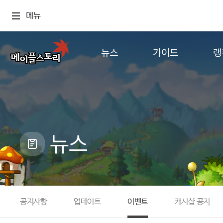
메뉴
뉴스
가이드
랭
공지사항
게임정보
월드
업데이트
직업소개
컨텐츠
이벤트
확률형 아이템
캐시샵 공지
NEXON NOW
뉴스
메이플 알림판
추가정보
with maple
공지사항
업데이트
이벤트
캐시샵 공지