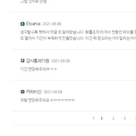
그럼 진짜로 안녕^^
Eloania
2021.09.08
생각할수록 빡쳐서 댓글 또 달러왔습니다. 확률조작 터져서 한동안 메이플 
또 열어서 기간이 부족하게 만들었습니다. 이건 뭐 얻으라는거야 말라는거야
감사통과기원
2021.09.08
기간 연장해주세여 ㅜㅜ
카라이신
2021.09.08
제발 연장해주세요 ㅠㅠㅠㅠㅠㅠㅠ
1
2
3