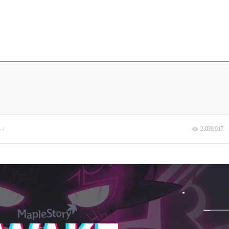
분
2,039,917