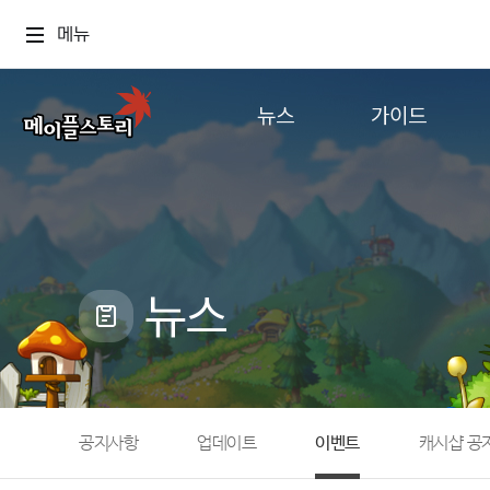
메뉴
뉴스
가이드
공지사항
게임정보
업데이트
직업소개
이벤트
확률형 아이템
캐시샵 공지
NEXON NOW
뉴스
메이플 알림판
추가정보
with maple
공지사항
업데이트
이벤트
캐시샵 공