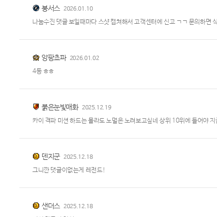
붕서스
2026.01.10
나눔수진 댓글 보일때마다 스샷 캡쳐해서 고객센터에 신고 ㄱㄱ 문의하면 
앙팡쵸파
2026.01.02
4등 ㅎㅎ
붉은눈빛매화
2025.12.19
카이 격파 미션 하드는 몰라도 노멀은 노려보고싶네 상위 10위에 들어야 
덴지군
2025.12.18
그니깐 댓글이없는게 레전드!
샌더스
2025.12.18