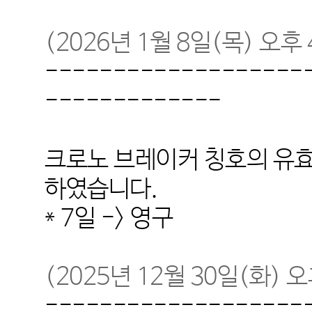
(2026
년
1
월
8
일
(목
)
오후 
-------------------
-------------
크로노 브레이커 칭호의 유효
하였습니다.
* 7일
-> 영구
(2025
년
12
월
30
일
(
화
)
오
-------------------