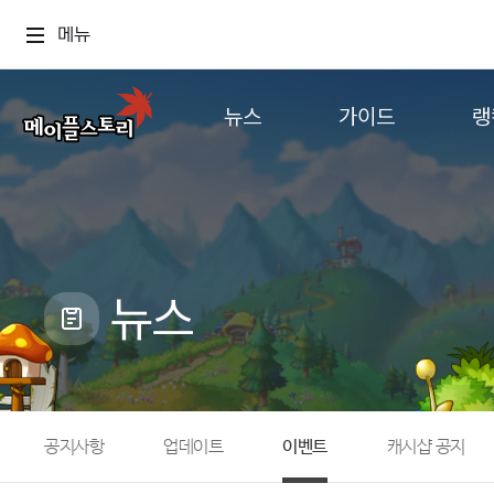
메뉴
뉴스
가이드
랭
공지사항
게임정보
월드
업데이트
직업소개
컨텐츠
이벤트
확률형 아이템
캐시샵 공지
NEXON NOW
뉴스
메이플 알림판
추가정보
with maple
공지사항
업데이트
이벤트
캐시샵 공지