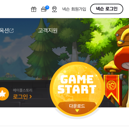
N
OFF
넥슨 로그인
넥슨 회원가입
 옥션
고객지원
옥션
다운로드
도움말/1:1문의
버그악용/불법프로그램 신고
게임 접근성