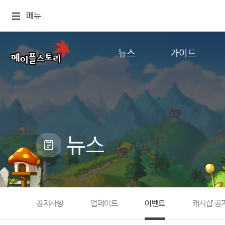
메뉴
뉴스
가이드
공지사항
게임정보
업데이트
직업소개
이벤트
확률형 아이템
캐시샵 공지
NEXON NOW
뉴스
메이플 알림판
추가정보
with maple
공지사항
업데이트
이벤트
캐시샵 공