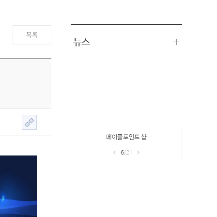
목록
뉴스
헤이즐의 부탁
7
/21