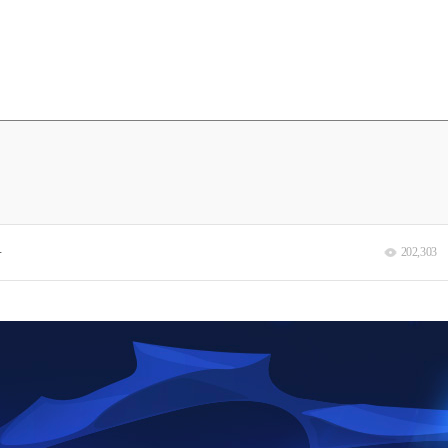
분
202,303