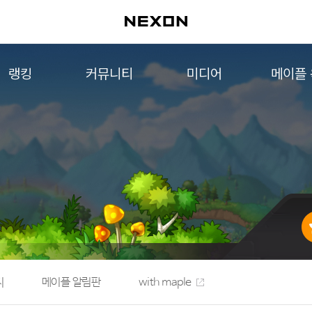
랭킹
커뮤니티
미디어
메이플
월드 랭킹
자유게시판
영상
메이플 
컨텐츠 랭킹
메이플 아트
음악
메이플 코디
아트웍
메이플스토리 파트너스
웹툰
AI Style Finder
미니게임
커뮤니티 아카이브
지
메이플 알림판
with maple