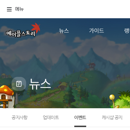
메뉴
뉴스
가이드
랭
공지사항
게임정보
월드
업데이트
직업소개
컨텐츠
이벤트
확률형 아이템
캐시샵 공지
NEXON NOW
뉴스
메이플 알림판
추가정보
with maple
공지사항
업데이트
이벤트
캐시샵 공지