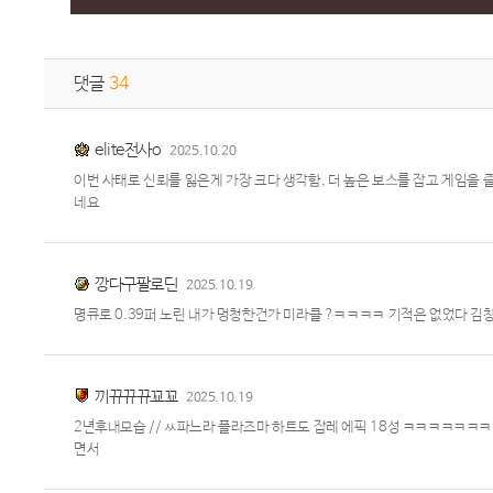
댓글
34
elite전사o
2025.10.20
이번 사태로 신뢰를 잃은게 가장 크다 생각함, 더 높은 보스를 잡고 게임
네요
깡다구팔로딘
2025.10.19
명큐로 0.39퍼 노린 내가 멍청한건가 미라클 ?ㅋㅋㅋㅋ 기적은 없었다 김창섭
끼뀨뀨뀨꾜꾜
2025.10.19
2년후내모습 // ㅆ파느라 플라즈마 하트도 잡레 에픽 18성 ㅋㅋㅋㅋㅋㅋㅋ
면서