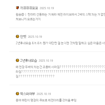
끼뀨뀨뀨꾜꾜
2025.10.19
원숭@ㅣ 한마리 선동하는 거 봐라 예전 라이브에서 2배씩 스택 차는 거 없
쳐보니까 모르는거지
안벳
2025.10.19
2년후내모습 &lt;&lt; 뭔가 대단한 걸 눈치챈 것처럼 말하고 싶은 마음
2년후내모습
2025.10.19
왜 천장 두배씩 차는건 조용히 사라짐???????????????????????
라짐?????????????????????????????????????????
짐??????????????????
팍스와여부
2025.10.19
응애 메린이 명장의 큐브로 레전더리를 갔어욤 뿌잉