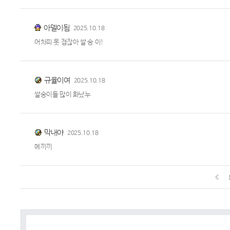
아델이됨
2025.10.18
어차피 못 접잖아 쌀 숭 이!
규율이여
2025.10.18
쌀숭이들 많이 화났누
막내야
2025.10.18
메끼끼