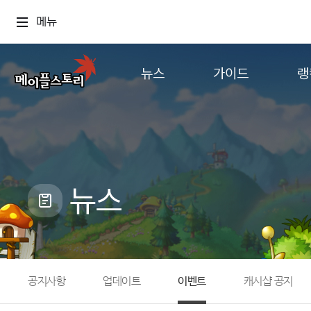
메뉴
뉴스
가이드
랭
공지사항
게임정보
월드
업데이트
직업소개
컨텐츠
이벤트
확률형 아이템
캐시샵 공지
NEXON NOW
뉴스
메이플 알림판
추가정보
with maple
공지사항
업데이트
이벤트
캐시샵 공지