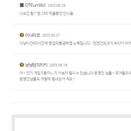
OTEunWol
2025.06.28
나오긴 함? 렌 260 찍을동안 안나옴
이나리코
2025.06.27
사냥시간60시간째 영겁의황금태엽 노득입니다.. 언젠간뜨겟지 하다가 이
냥냥펀치키키
2025.06.19
자~ 인기 게임 5등까ㄴ지 가보자 할수ㅁ 있습니다 운영진 님들~ 유저들의 
운영진님들도 개발에 힘내는거 쵝오~