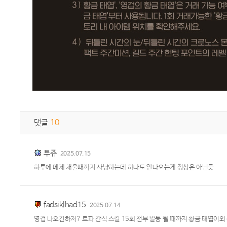
댓글
10
투쥬
2025.07.15
하루에 메제 채울때까지 사냥하는데 하나도 안나오는게 정상은 아닌듯
fadsiklhad15
2025.07.14
영겁 나오긴하저? 르파 간식 스킬 15회 전부 발동 될 때까지 황금 태엽이