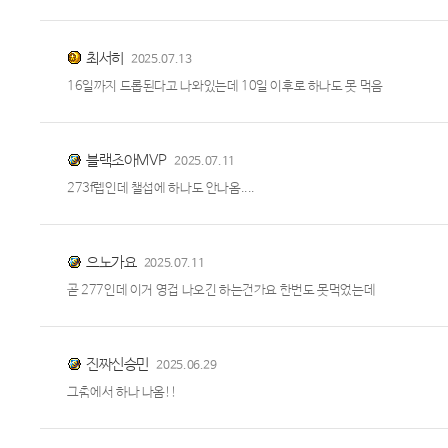
최서히
2025.07.13
16일까지 드롭된다고 나와있는데 10일 이후로 하나도 못 먹음
블랙초아MVP
2025.07.11
273f렙인데 챌섭에 하나도 안나옴....
으노가요
2025.07.11
곧 277인데 이거 영겁 나오긴 하는건가요 한번도 못먹었는데
진짜신승민
2025.06.29
그춤에서 하나 나옴!!