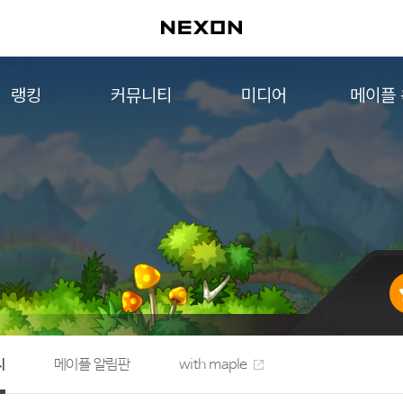
랭킹
커뮤니티
미디어
메이플
월드 랭킹
자유게시판
영상
메이플 
컨텐츠 랭킹
메이플 아트
음악
메이플 코디
아트웍
메이플스토리 파트너스
웹툰
AI Style Finder
미니게임
커뮤니티 아카이브
지
메이플 알림판
with maple