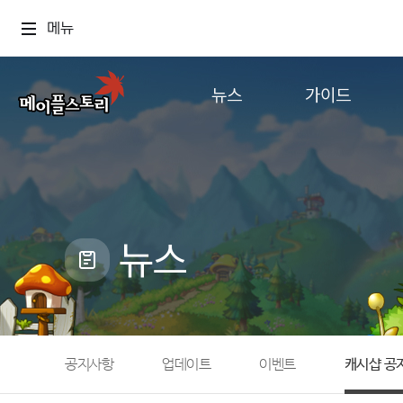
메뉴
뉴스
가이드
공지사항
게임정보
업데이트
직업소개
이벤트
확률형 아이템
캐시샵 공지
NEXON NOW
뉴스
메이플 알림판
추가정보
with maple
공지사항
업데이트
이벤트
캐시샵 공