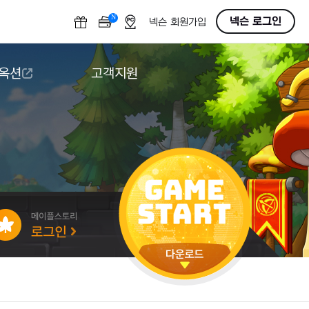
N
OFF
넥슨 로그인
넥슨 회원가입
 옥션
고객지원
옥션
다운로드
도움말/1:1문의
버그악용/불법프로그램 신고
게임 접근성