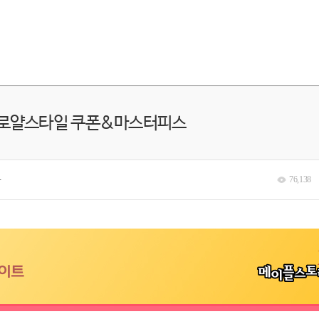
- 로얄스타일 쿠폰&마스터피스
분
76,138