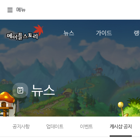
메뉴
뉴스
가이드
랭
공지사항
게임정보
월드
업데이트
직업소개
컨텐츠
이벤트
확률형 아이템
캐시샵 공지
NEXON NOW
뉴스
메이플 알림판
추가정보
with maple
공지사항
업데이트
이벤트
캐시샵 공지