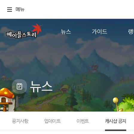
메뉴
뉴스
가이드
랭
공지사항
게임정보
월드
업데이트
직업소개
컨텐츠
이벤트
확률형 아이템
캐시샵 공지
NEXON NOW
뉴스
메이플 알림판
추가정보
with maple
공지사항
업데이트
이벤트
캐시샵 공지